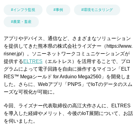
ブログ
#インフラ監視
#事例
#環境モニタリング
#農業・畜産
アプリやデバイス、通信など、さまざまなソリューション
お問い合わせ
を提供してきた熊本県の株式会社ライズナー（https://www.
risner.jp/）。ソニーネットワークコミュニケーションズが
提供する
ELTRES
（エルトレス）を活用することで、プロ
パートナー企業様ログイン
グラムによって電子回路を自由に操作するマイコン「ELT
RES™ Megaシールド for Arduino Mega2560」を開発しま
した。さらに、Webアプリ「PNPS」でIoTのデータのスム
ーズな可視化が可能に。
障害・メンテナンス情報
今回、ライズナー代表取締役の高江大作さんに、ELTRES
を導入した経緯やメリット、今後のIoT展開について、お話
を伺いました。