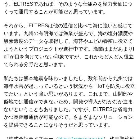
う。ELTRESであれば、そのような仕組みを極力安価につ
くって運用することが可能だと思っています。
それから、ELTRESは他の通信と比べて海に強いと感じて
います。九州の有明海では漁業が盛んで、海の塩分濃度や
酸素濃度のデータを取得して、海苔やエビの養殖に役立て
ようというプロジェクトが進行中です。漁業はまだあまりI
oTが目を向けていない印象ですが、これからどんどん役立
てられる分野だと思います。
私たちは熊本地震を味わいましたし、数年前から九州では
毎年水害が起こっているという状況から「IoTを防災に役立
てたい」という強い思いがあります。これまで、山間部や
僻地では通信ができないため、開発や導入がなかなか進ま
ないということもありました。ですが、ELTRESは省電力
かつ長距離通信が可能なので、さまざまなソリューション
を提供できることになりそうだと思っています。
（株式会社ライズナー（
https://www.risner.jp/
） 代表取締役