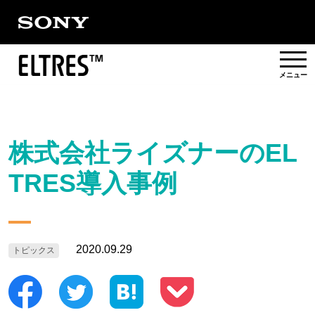
概要
株式会社ライズナーのEL
提供エリア
TRES導入事例
活用事例/
ソリューション
パートナー
2020.09.29
トピックス
対応製品