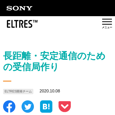
概要
長距離・安定通信のため
提供エリア
の受信局作り
活用事例/
ソリューション
パートナー
2020.10.08
ELTRES開発チーム
対応製品