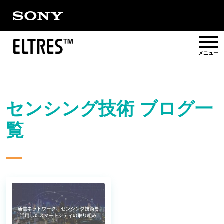
概要
センシング技術 ブログ一
提供エリア
覧
活用事例/
ソリューション
パートナー
対応製品