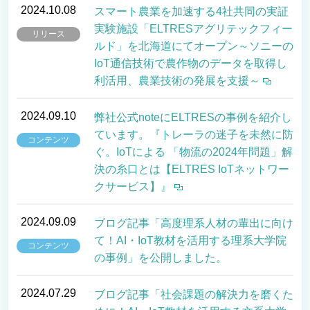
2024.10.08
スマート農業を加速する4社共同の実証
ブログ
実験施設「ELTRESアグリテックフィー
リリース
ルド」を北海道にてオープン～ソニーの
IoT通信技術で農作物のデータを取得し
利活用、農業技術の発展を支援～
お問い合わせ
2024.09.10
弊社公式noteにELTRESの事例を紹介し
ています。『トレーラの迷子を未然に防
コンテンツ
ぐ。IoTによる 「物流の2024年問題」解
パートナー企業様ログイン
決の糸口とは【ELTRES IoTネットワー
クサービス】』
障害・メンテナンス情報
2024.09.09
ブログ記事「高度理系人材の輩出に向け
て！AI・IoT教材を活用する理系大学院
コンテンツ
の事例」を公開しました。
2024.07.29
ブログ記事「社会課題の解決力を磨くた