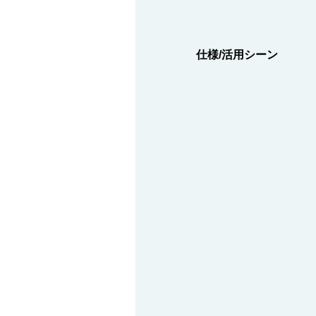
仕様/活⽤シーン