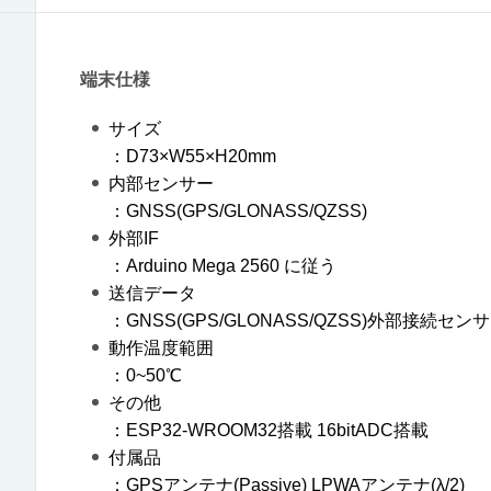
端末仕様
サイズ
：D73×W55×H20mm
内部センサー
：GNSS(GPS/GLONASS/QZSS)
外部IF
：Arduino Mega 2560 に従う
送信データ
：GNSS(GPS/GLONASS/QZSS)外部接続セン
動作温度範囲
：0~50℃
その他
：ESP32-WROOM32搭載 16bitADC搭載
付属品
：GPSアンテナ(Passive) LPWAアンテナ(λ/2)