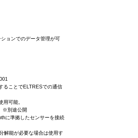
。
ーションでのデータ管理が可
001
接続することでELTRESでの通信
）が使用可能。
能。※別途公開
toothに準拠したセンサーを接続
で、高分解能が必要な場合は使用す