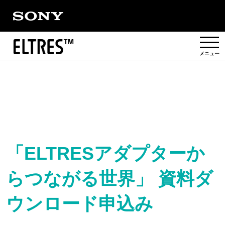
概要
提供エリア
活用事例/
ソリューション
「ELTRESアダプターか
らつながる世界」 資料ダ
パートナー
ウンロード申込み
対応製品