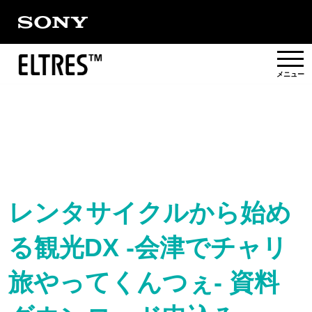
概要
提供エリア
活用事例/
ソリューション
レンタサイクルから始め
る観光DX -会津でチャリ
パートナー
旅やってくんつぇ- 資料
対応製品