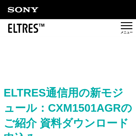
概要
提供エリア
活用事例/
ソリューション
ELTRES通信用の新モジ
ュール：CXM1501AGRの
パートナー
ご紹介 資料ダウンロード
対応製品