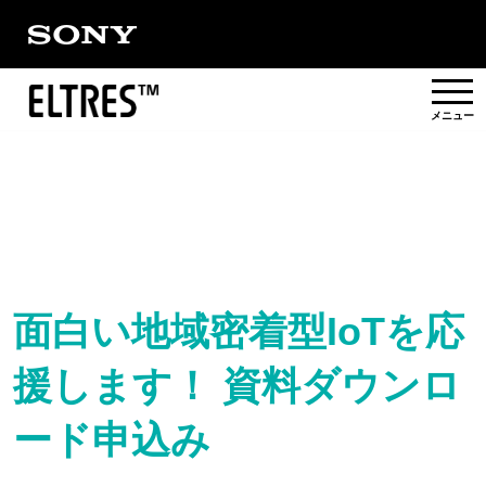
概要
提供エリア
活用事例/
ソリューション
面白い地域密着型IoTを応
援します！ 資料ダウンロ
パートナー
ード申込み
対応製品