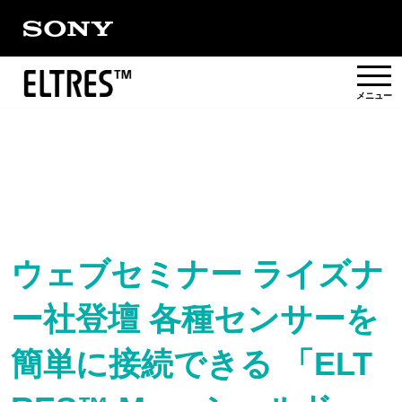
概要
提供エリア
活用事例/
ソリューション
ウェブセミナー ライズナ
ー社登壇 各種センサーを
パートナー
簡単に接続できる 「ELT
対応製品