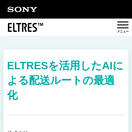
概要
ELTRESを活用したAIに
提供エリア
よる配送ルートの最適
活用事例/
ソリューション
化
パートナー
対応製品