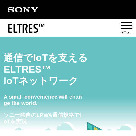
概要
通信でIoTを支える
提供エリア
ELTRES™
IoTネットワーク
活用事例/
ソリューション
A small convenience will chan
ge the world.
パートナー
ソニー独自のLPWA通信規格でI
oTを実現
対応製品