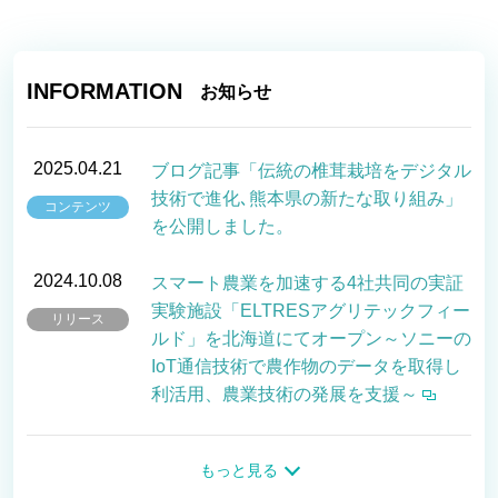
ブログ
INFORMATION
お知らせ
お問い合わせ
2025.04.21
ブログ記事「伝統の椎茸栽培をデジタル
技術で進化､熊本県の新たな取り組み」
コンテンツ
を公開しました。
パートナー企業様ログイン
2024.10.08
スマート農業を加速する4社共同の実証
実験施設「ELTRESアグリテックフィー
リリース
ルド」を北海道にてオープン～ソニーの
障害・メンテナンス情報
IoT通信技術で農作物のデータを取得し
利活用、農業技術の発展を支援～
2024.09.10
弊社公式noteにELTRESの事例を紹介し
もっと見る
ています。『トレーラの迷子を未然に防
コンテンツ