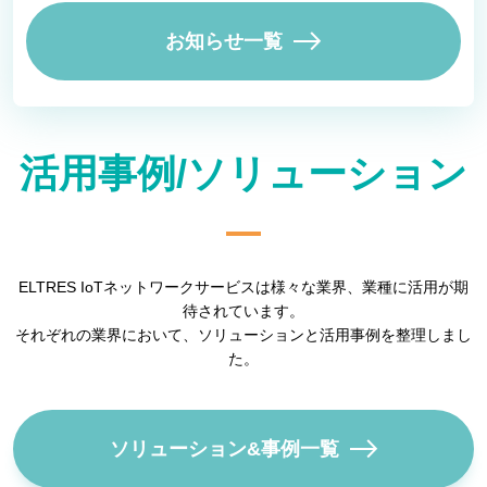
ぐ。IoTによる 「物流の2024年問題」解
決の糸口とは【ELTRES IoTネットワー
お知らせ一覧
クサービス】』
2024.09.09
ブログ記事「高度理系人材の輩出に向け
て！AI・IoT教材を活用する理系大学院
コンテンツ
活用事例/ソリューション
の事例」を公開しました。
2024.07.29
ブログ記事「社会課題の解決力を磨くた
めに！AI・IoT教材を活用する文系大学
コンテンツ
の事例」を公開しました。
ELTRES IoTネットワークサービスは様々な業界、業種に活用が期
待されています。
それぞれの業界において、ソリューションと活用事例を整理しまし
た。
ソリューション&事例一覧