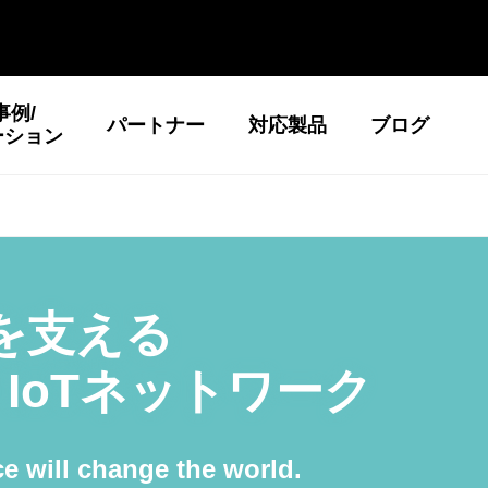
事例/
パートナー
対応製品
ブログ
ーション
Tを支える
™
IoTネットワーク
e will change the world.