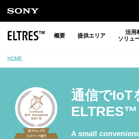
活用
概要
提供エリア
ソリュ
HOME
通信でIo
ELTRES
A small convenienc