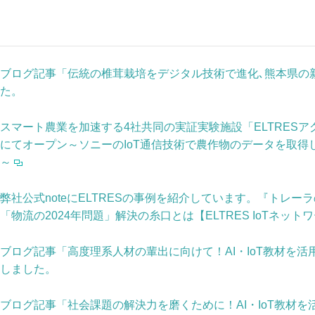
ブログ記事「伝統の椎茸栽培をデジタル技術で進化､熊本県の
た。
スマート農業を加速する4社共同の実証実験施設「ELTRES
にてオープン～ソニーのIoT通信技術で農作物のデータを取得
～
弊社公式noteにELTRESの事例を紹介しています。『トレー
「物流の2024年問題」解決の糸口とは【ELTRES IoTネッ
ブログ記事「高度理系人材の輩出に向けて！AI・IoT教材を
しました。
ブログ記事「社会課題の解決力を磨くために！AI・IoT教材