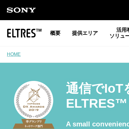
活用
概要
提供エリア
ソリュ
HOME
通信でIo
ELTRES
A small convenienc