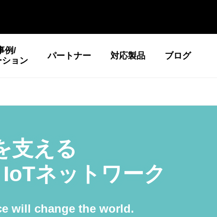
事例/
パートナー
対応製品
ブログ
ーション
Tを支える
™
IoTネットワーク
e will change the world.