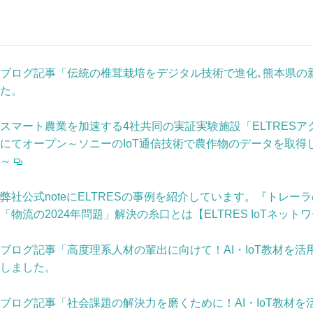
ブログ記事「伝統の椎茸栽培をデジタル技術で進化､熊本県の
た。
スマート農業を加速する4社共同の実証実験施設「ELTRES
にてオープン～ソニーのIoT通信技術で農作物のデータを取得
～
弊社公式noteにELTRESの事例を紹介しています。『トレー
「物流の2024年問題」解決の糸口とは【ELTRES IoTネッ
ブログ記事「高度理系人材の輩出に向けて！AI・IoT教材を
しました。
ブログ記事「社会課題の解決力を磨くために！AI・IoT教材