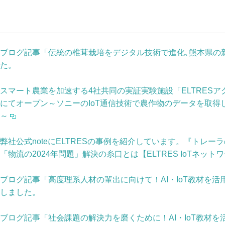
ブログ記事「伝統の椎茸栽培をデジタル技術で進化､熊本県の
た。
スマート農業を加速する4社共同の実証実験施設「ELTRES
にてオープン～ソニーのIoT通信技術で農作物のデータを取得
～
弊社公式noteにELTRESの事例を紹介しています。『トレー
「物流の2024年問題」解決の糸口とは【ELTRES IoTネッ
ブログ記事「高度理系人材の輩出に向けて！AI・IoT教材を
しました。
ブログ記事「社会課題の解決力を磨くために！AI・IoT教材