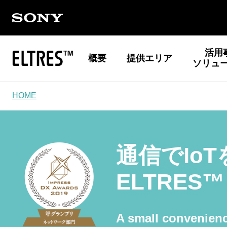
活用
概要
提供エリア
ソリュ
HOME
通信でIo
ELTRES
A small convenienc