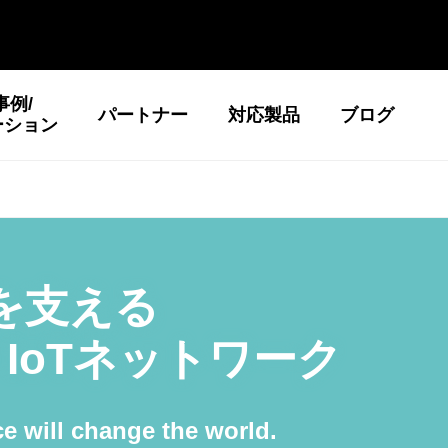
事例/
パートナー
対応製品
ブログ
ーション
Tを支える
™
IoTネットワーク
e will change the world.